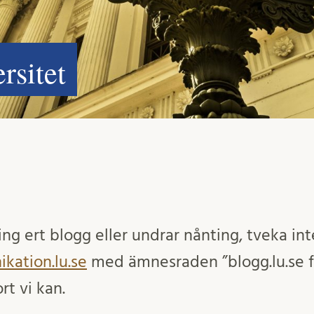
rsitet
ng ert blogg eller undrar nånting, tveka int
ation.lu.se
med ämnesraden ”blogg.lu.se 
rt vi kan.