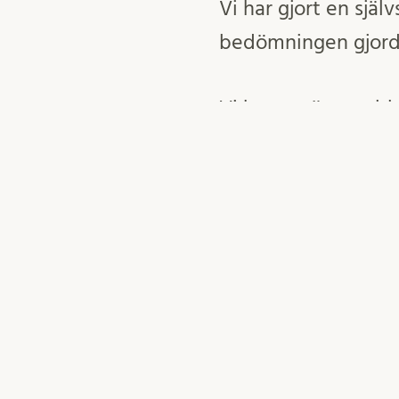
Vi har gjort en själ
bedömningen gjord
Vi har använt webb
utvärderingen.
Övrigt
Webbplatsen publi
senast den 17 sept