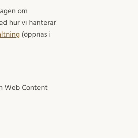
 lagen om
med hur vi hanterar
altning
(öppnas i
den Web Content