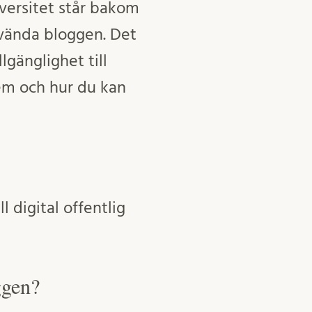
ersitet står bakom
nvända bloggen. Det
lgänglighet till
lem och hur du kan
 digital offentlig
ggen?