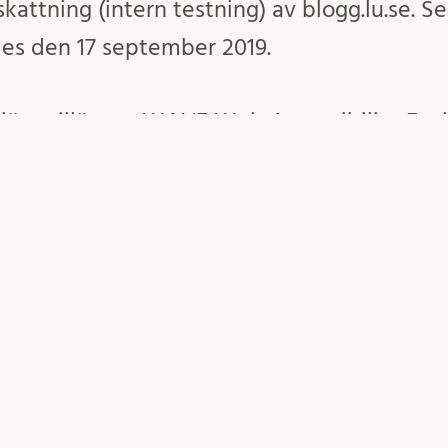
vskattning (intern testning) av blogg.lu.se. S
es den 17 september 2019.
läsartillägget WAVE Web Accessibility Eval
cerades den 4 november 2009. Redogörels
ember 2019.