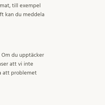
mat, till exempel
krift kan du meddela
et. Om du upptäcker
er att vi inte
ta att problemet