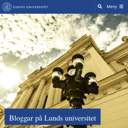
Hoppa
Sök
Meny
till
huvudinnehåll
Bloggar på Lunds universitet