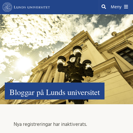
Hoppa
Sök
Meny
till
huvudinnehåll
Bloggar på Lunds universitet
Nya registreringar har inaktiverats.